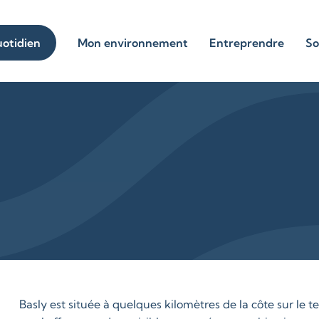
otidien
Mon environnement
Entreprendre
So
Basly est située à quelques kilomètres de la côte sur le t