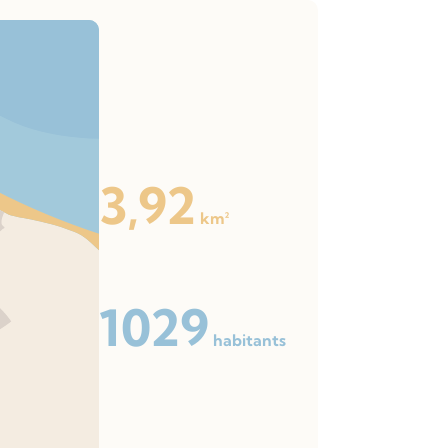
3,92
km²
1029
habitants