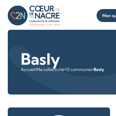
Mon qu
Basly
Accueil
Ma collectivité
13 communes
Basly