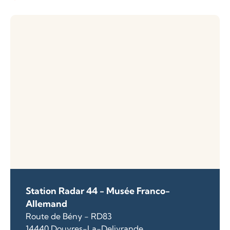
Station Radar 44 - Musée Franco-
Allemand
Route de Bény - RD83
14440 Douvres-La-Delivrande